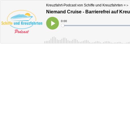
Kreuzfahrt-Podcast von Schiffe und Kreuzfahrten =＞
Niemand Cruise - Barrierefrei auf Kre
Current
0:00
Time
Loaded
:
Play
0%