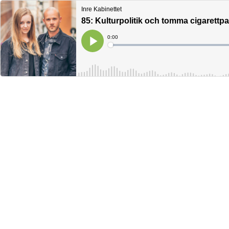
Inre Kabinettet
85: Kulturpolitik och tomma cigarettp
Current
0:00
Time
Loaded
:
Play
0%