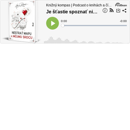
Knižný kompas | Podcast o knihách a čítaní
Je šťastie spoznať niekoho, kto nám pomôže otočiť list...a zmení nám život
Current
0:00
Remain
-
0:00
Time
Time
Loaded
:
Play
0%