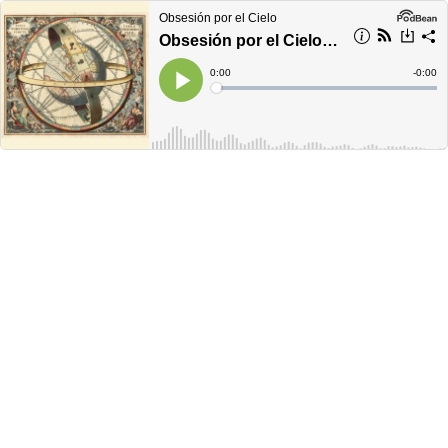
Obsesión por el Cielo
Obsesión por el Cielo - #811
Current
0:00
Remain
-
0:00
Time
Time
Loaded
:
Play
0%