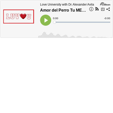
Love University with Dr. Alexander Avila
Amor del Perro Tu MEjor AMigo
Current
0:00
Remain
-
0:00
Time
Time
Loaded
:
Play
0%