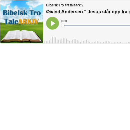
Bibelsk Tro sitt talearkiv
Øivind Andersen." Jesus står opp fra 
Current
0:00
Time
Loaded
:
Play
0%