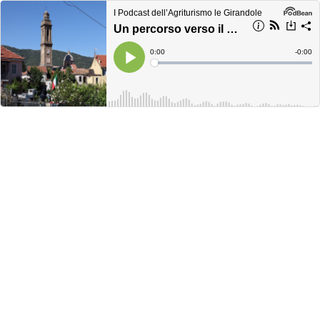
I Podcast dell’Agriturismo le Girandole
Un percorso verso il comune di Diano Arentino
Current
0:00
Remain
-
0:00
Time
Time
Loaded
:
Play
0%