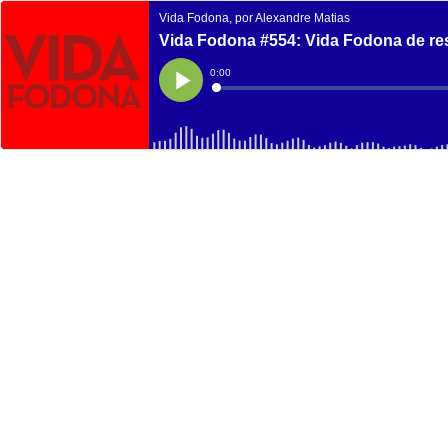
Vida Fodona, por Alexandre Matias
Vida Fodona #554: Vida Fodona de res
Current
0:00
Time
Loaded
:
Play
0%