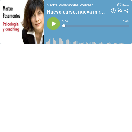
Mertxe Pasamontes Podcast
Nuevo curso, nueva mirada
Current
0:00
Remain
-
0:00
Time
Time
Loaded
:
Play
0%