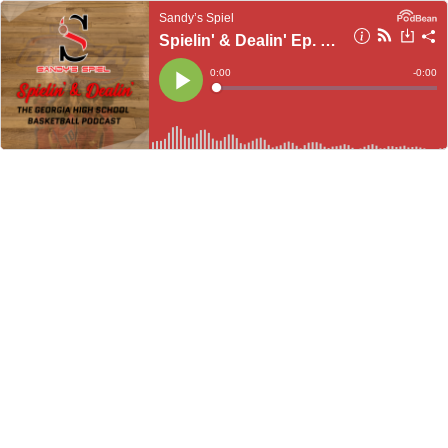
Sandy’s Spiel
Spielin' & Dealin' Ep. 114: Girls Final 4 Preview
Current
0:00
Remain
-
0:00
Time
Time
Loaded
:
Play
0%