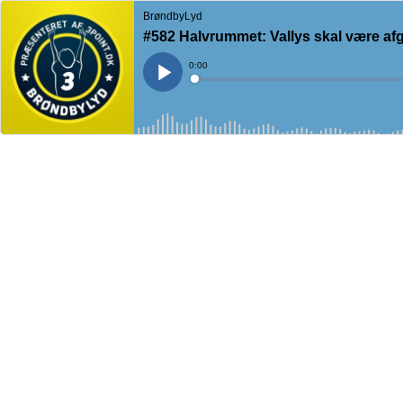
BrøndbyLyd
#582 Halvrummet: Vallys skal være af
Current
0:00
Time
Loaded
:
Play
0%