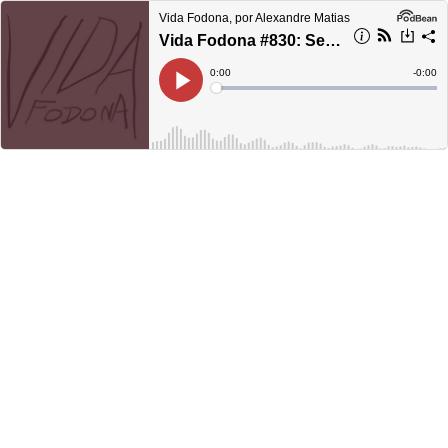
Vida Fodona, por Alexandre Matias
Vida Fodona #830: Sem muito papo
Current
0:00
Remain
-
0:00
Time
Time
Loaded
:
Play
0%