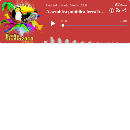
Podcast di Radio Studio 2000
Assemblea pubblica terralbese del 5 Luglio 2024
Current
0:00
Remain
-
0:00
Time
Time
Loaded
:
Play
0%