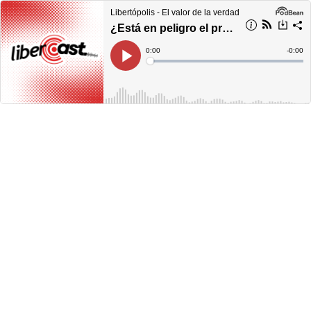
Libertópolis - El valor de la verdad
¿Está en peligro el próximo reinado de Mazariegos en la USAC?
Current
0:00
Remain
-
0:00
Time
Time
Loaded
:
Play
0%