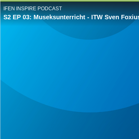
IFEN INSPIRE PODCAST
S2 EP 03: Museksunterricht - ITW Sven Foxius