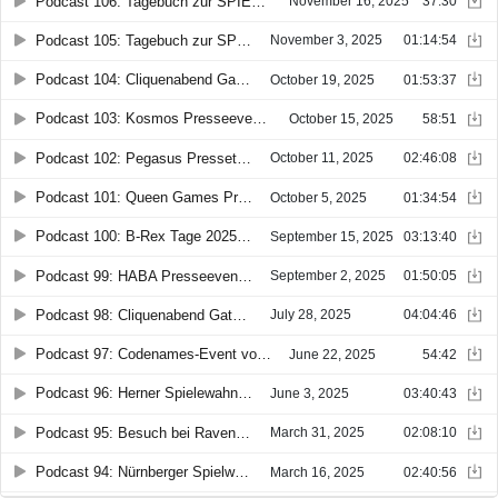
Podcast 106: Tagebuch zur SPIEL 2025 - Tag 1: Donnerstag (Smuker & Mathias)
November 16, 2025
37:30
Podcast 105: Tagebuch zur SPIEL 2025: Tag O - Pressekonferenz & Neuheitenschau (Smuker & Mathias)
November 3, 2025
01:14:54
Podcast 104: Cliquenabend Gathering 2025 in Holzminden - Teil 2/2 (Smuker & Mathias)
October 19, 2025
01:53:37
Podcast 103: Kosmos Presseevent 2025 (Smuker & Berna)
October 15, 2025
58:51
Podcast 102: Pegasus Pressetag 2025 (Smuker & Mathias)
October 11, 2025
02:46:08
Podcast 101: Queen Games Pressetage 2025 (Smuker & Mathias)
October 5, 2025
01:34:54
Podcast 100: B-Rex Tage 2025 (Mathias & Smuker)
September 15, 2025
03:13:40
Podcast 99: HABA Presseevent 2025 (Smuker & Nici)
September 2, 2025
01:50:05
Podcast 98: Cliquenabend Gathering 2025 in Holzminden - Teil 1/2 (Smuker, Mathias & Spielevater Oli)
July 28, 2025
04:04:46
Podcast 97: Codenames-Event von HeidelBÄR Games
June 22, 2025
54:42
Podcast 96: Herner Spielewahnsinn 2025 (Smuker & Mathias)
June 3, 2025
03:40:43
Podcast 95: Besuch bei Ravensburger (Smuker & Mathias)
March 31, 2025
02:08:10
Podcast 94: Nürnberger Spielwarenmesse 2025 - Teil 3 (Smuker & Mathias)
March 16, 2025
02:40:56