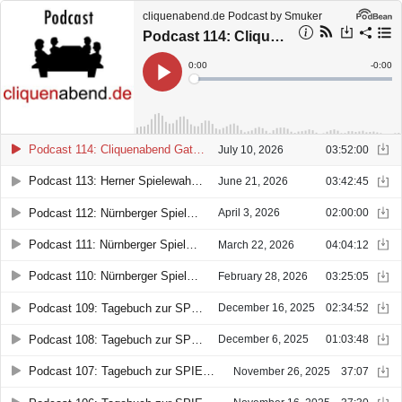
cliquenabend.de Podcast by Smuker
Podcast 114: Cliquenabend Gathering Holzminden 2026 - Teil 1 (Smuker & Mathias
Current
0:00
Remain
-
0:00
Time
Time
Loaded
:
Play
0%
Podcast 114: Cliquenabend Gathering Holzminden 2026 - Teil 1 (Smuker & Mathias
July 10, 2026
03:52:00
Podcast 113: Herner Spielewahnsinn 2026 (Smuker & Mathias)
June 21, 2026
03:42:45
Podcast 112: Nürnberger Spielwarenmesse 2026 - Teil 3 (Smuker, Nici & Mathias)
April 3, 2026
02:00:00
Podcast 111: Nürnberger Spielwarenmesse 2026 - Teil 2 (Nici, Smuker & Mathias)
March 22, 2026
04:04:12
Podcast 110: Nürnberger Spielwarenmesse 2026 - Teil 1 (Nici, Smuker & Mathias)
February 28, 2026
03:25:05
Podcast 109: Tagebuch zur SPIEL 2025 - Tag 4: Sonntag (Smuker & Mathias)
December 16, 2025
02:34:52
Podcast 108: Tagebuch zur SPIEL 2025 - Tag 3 (Samstag) (Mathias & Smuker)
December 6, 2025
01:03:48
Podcast 107: Tagebuch zur SPIEL 2025 - Tag 2 (Smuker & Mathias
November 26, 2025
37:07