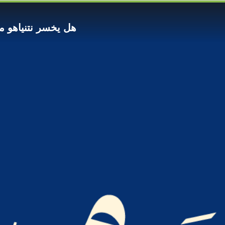
هل يخسر نتنياهو معرك