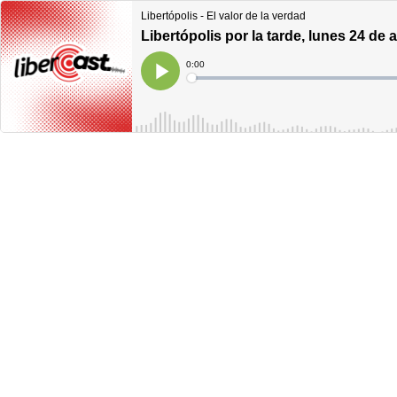
Libertópolis - El valor de la verdad
Libertópolis por la tarde, lunes 24 de 
Current
0:00
Time
Loaded
:
Play
0%