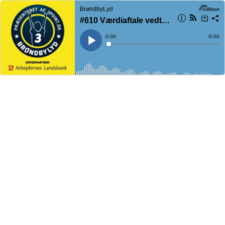
BrøndbyLyd
#610 Værdiaftale vedtaget - hvad så nu?
Current
0:00
Remain
-
0:00
Time
Time
Loaded
:
Play
0%