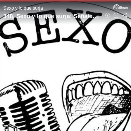
Sexo y lo que surja
348, Sexo y lo que surja: Señales de tráfico sexual