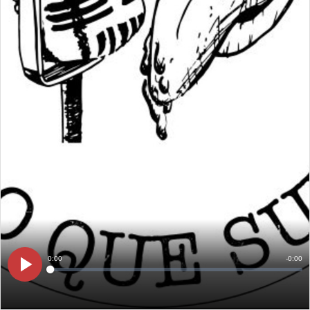
Current
0:00
Remain
-
0:00
Loaded
:
0%
Time
Time
Play