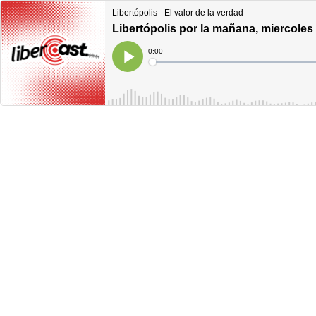
Libertópolis - El valor de la verdad
Libertópolis por la mañana, miercole
Current
0:00
Time
Loaded
:
Play
0%