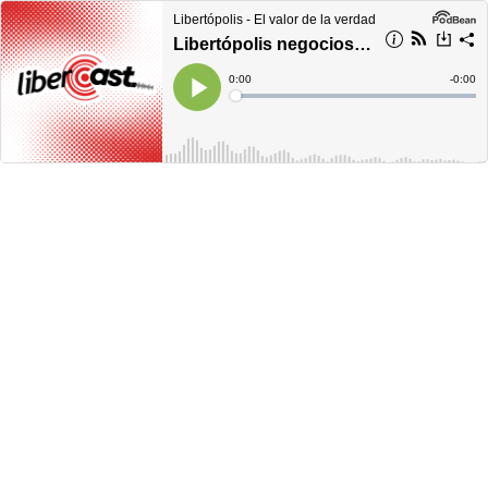
Libertópolis - El valor de la verdad
Libertópolis negocios, martes 02 de mayo de 2023
Current
0:00
Remain
-
0:00
Time
Time
Loaded
:
Play
0%