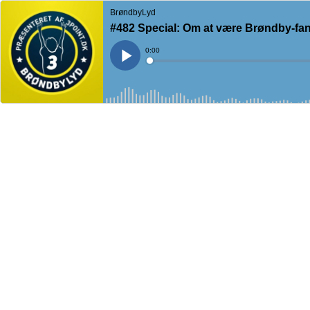
BrøndbyLyd
#482 Special: Om at være Brøndby-fan 
Current
0:00
Time
Loaded
:
Play
0%