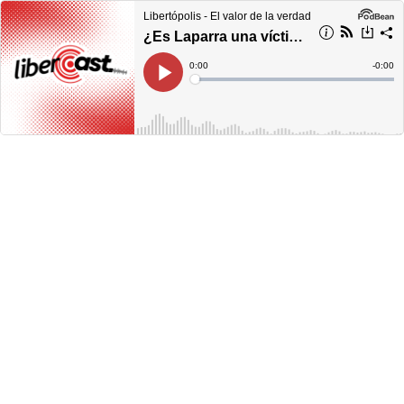
Libertópolis - El valor de la verdad
¿Es Laparra una víctima o se victimiza?
Current
0:00
Remain
-
0:00
Time
Time
Loaded
:
Play
0%