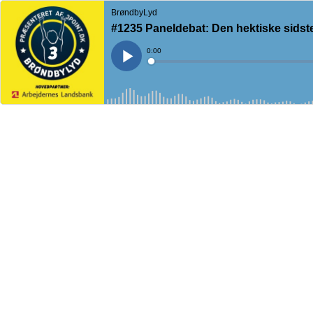
BrøndbyLyd
#1235 Paneldebat: Den hektiske sidste
Current
0:00
Time
Loaded
:
Play
0%