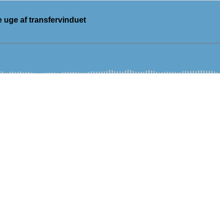
 uge af transfervinduet