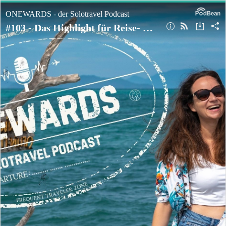
ONEWARDS - der Solotravel Podcast
#103 - Das Highlight für Reise- & Fotobegeisterte: Photo+Adventure Wien