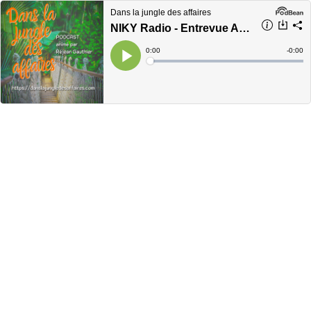
Dans la jungle des affaires
NIKY Radio - Entrevue André Marcoux - Eranum 2020-02-07
Current
0:00
Remain
-
0:00
Time
Time
Loaded
:
Play
0%