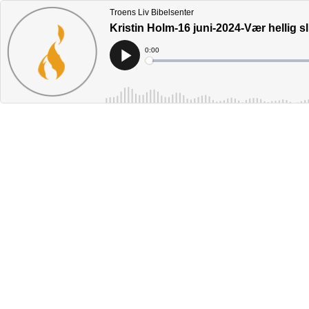
Troens Liv Bibelsenter
Kristin Holm-16 juni-2024-Vær hellig sl
Current
0:00
Time
Loaded
:
Play
0%