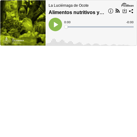
La Luciérnaga de Ocote
Alimentos nutritivos y locales
Current
0:00
Remain
-
0:00
Time
Time
Loaded
:
Play
0%