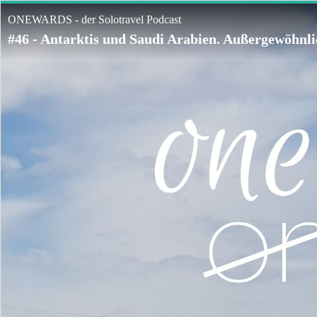
ONEWARDS - der Solotravel Podcast
#46 - Antarktis und Saudi Arabien. Außergewöhnlic