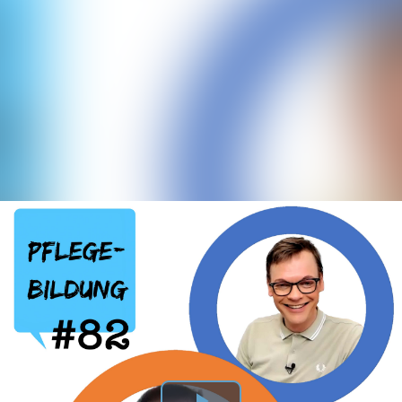
Episode 82: Rechtswissen und Pflegebildung (mit Prof. Dr. Volker Großkopf)