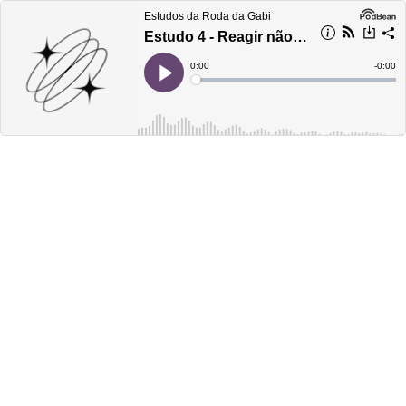
Estudos da Roda da Gabi
Estudo 4 - Reagir não é escolher
Current
0:00
Remain
-
0:00
Time
Time
Loaded
:
Play
0%