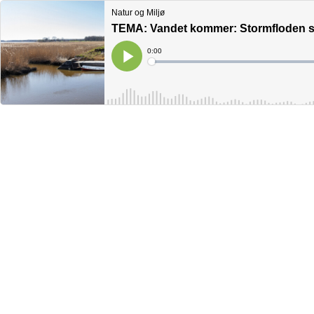
Natur og Miljø
TEMA: Vandet kommer: Stormfloden ska
Current
0:00
Time
Loaded
:
Play
0%