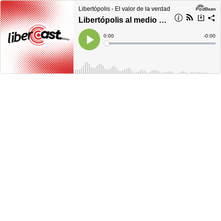
Libertópolis - El valor de la verdad
Libertópolis al medio día, martes 24 de enero de 2023
Current
0:00
Remain
-
0:00
Time
Time
Loaded
:
Play
0%