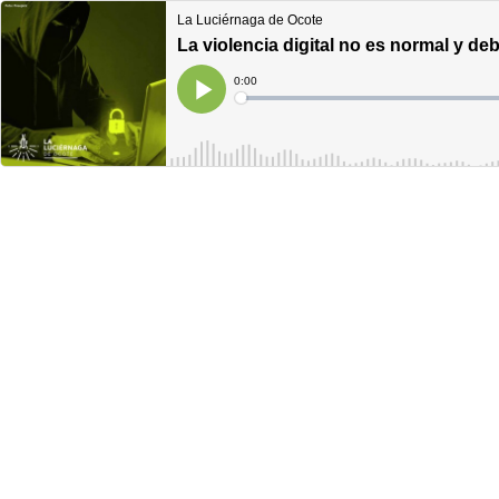
La Luciérnaga de Ocote
La violencia digital no es normal y deb
Current
0:00
Time
Loaded
:
Play
0%