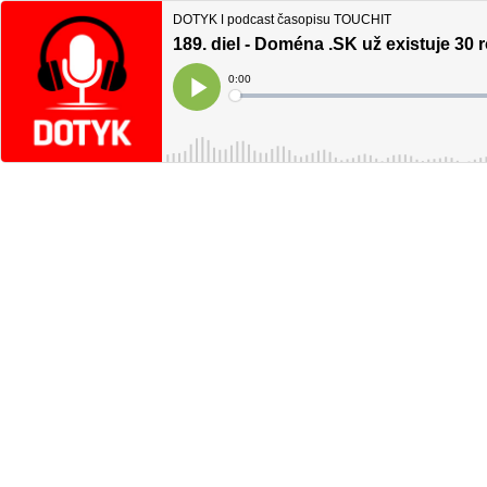
DOTYK ǀ podcast časopisu TOUCHIT
189. diel - Doména .SK už existuje 30 
Current
0:00
Time
Loaded
:
Play
0%