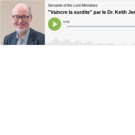
Servants of the Lord Ministries
"Vaincre la surdite" par le Dr. Keith J
Current
0:00
Time
Loaded
:
Play
0%