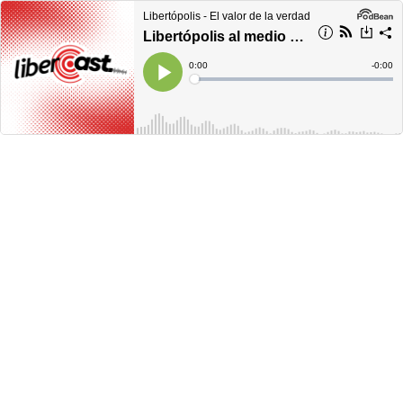
Libertópolis - El valor de la verdad
Libertópolis al medio día, viernes 16 de junio de 2023
Current
0:00
Remain
-
0:00
Time
Time
Loaded
:
Play
0%