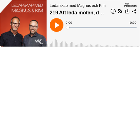
Ledarskap med Magnus och Kim
219 Att leda möten, del 4
Current
0:00
Remain
-
0:00
Time
Time
Loaded
:
Play
0%