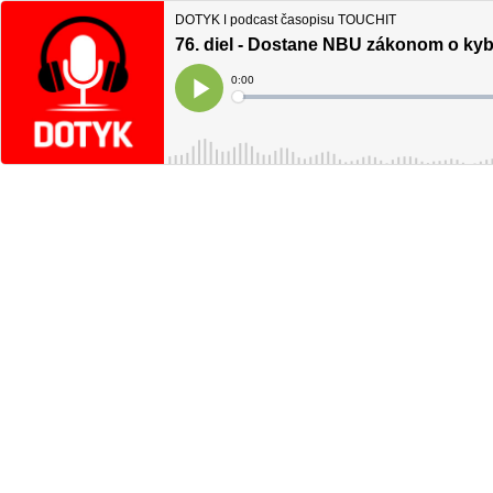
DOTYK ǀ podcast časopisu TOUCHIT
76. diel - Dostane NBU zákonom o k
Current
0:00
Time
Loaded
:
Play
0%