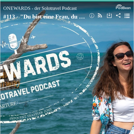
ONEWARDS - der Solotravel Podcast
#113 - "Du bist eine Frau, du kannst das nicht" – 17.000 km mit dem Fahrrad allein durch Afrika.