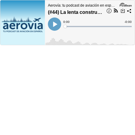
Aerovía: tu podcast de aviación en español
(#44) La lenta construcción del Cielo Único Europeo
Current
0:00
Remain
-
0:00
Time
Time
Loaded
:
Play
0%