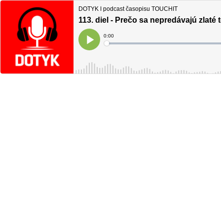
DOTYK ǀ podcast časopisu TOUCHIT
113. diel - Prečo sa nepredávajú zlaté
Current
0:00
Time
Loaded
:
Play
0%