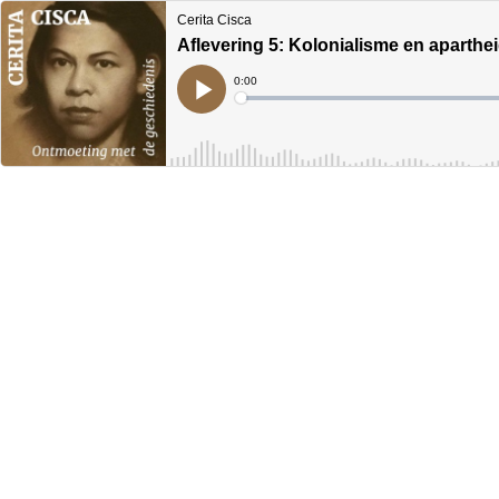
Cerita Cisca
Aflevering 5: Kolonialisme en aparthe
Current
0:00
Time
Loaded
:
Play
0%