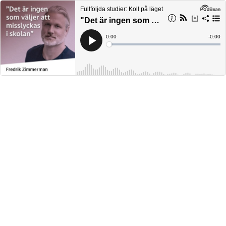
Fullföljda studier: Koll på läget
"Det är ingen som väljer att misslyckas i skolan"
Current
0:00
Remain
-
0:00
Time
Time
Loaded
:
Play
0%