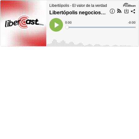
Libertópolis - El valor de la verdad
Libertópolis negocios, lunes 24 de abril de 2023
Current
0:00
Remain
-
0:00
Time
Time
Loaded
:
Play
0%