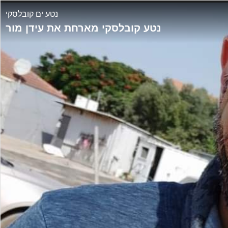
נטע ים קובלסקי
נטע קובלסקי מארחת את עידן מור