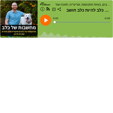
מחשבות של כלב | פודקאסט על כלבים, בעיות התנהגות, וטרינריה, תזונה ועוד
פרק 183 | פריקת אנרגיה מנטלית: הסיבות שהיא חשובה, רעיונות לפי רמת אילוף ואיך להפוך כלב להיות כלב חושב.
Current
0:00
Remain
-
0:00
Time
Time
Loaded
:
Play
0%