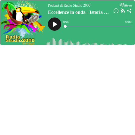
Podcast di Radio Studio 2000
Eccellenze in onda - Istoria 2025 parte seconda
Current
0:00
Remain
-
0:00
Time
Time
Loaded
:
Play
0%