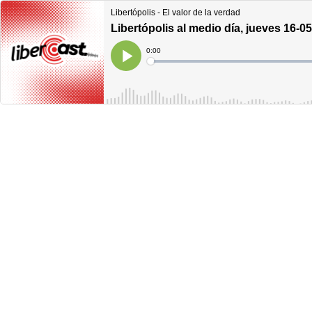
Libertópolis - El valor de la verdad
Libertópolis al medio día, jueves 16-0
Current
0:00
Time
Loaded
:
Play
0%